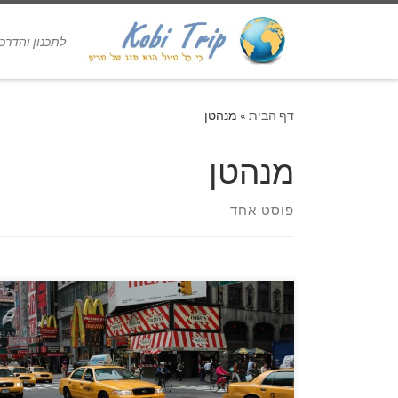
לתכנון והדרכת טיולים 
דף הבית
»
מנהטן
מנהטן
פוסט אחד
לכל אחד זה קורה, בסוף היום הראשון במנהטן לכולם
כואב הצוואר, הנסיון לראות את הסוף של גורדי
השחקים כאשר עומדים ברחוב גורם לנו לכאב אבל
אתחיל בהתחלה, אם אתבקש לנעוץ סיכה במרכז
העולם, מן הסתם אנעץ אותה במנהטן, מבחינתי זהו