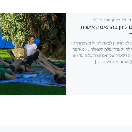
ב-
29 באוקטובר 2019
ם ליוון בהתאמה אישית
לנו הרעיון לצאת לטיול משפחתי או
 לחו"ל מיד עולה השאלה…..מאיפה
ם? לאחר שקראנו קצת על היעד (או
) אנחנו מתחילים […]