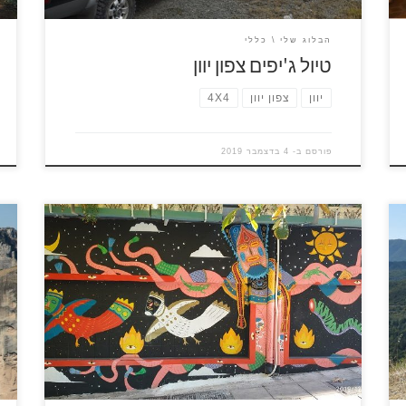
הבלוג שלי
כללי
טיול ג'יפים צפון יוון
יוון
צפון יוון
4X4
פורסם ב-
4 בדצמבר 2019
המטייל ברחובות אתונה – וגם ברחובות ערים אחרות
ל
ביוון – נחשף לכמות גדולה ביותר של גרפיטי על הקירות,
חלק מהגרפיטי ציורי וחלק במילים. הגרפיטי באתונה
מ
קיים עוד מימי המחאות כנגד שלטון החונטה הצבאית.
מ
בשנות השבעים נצבעו קירות המדינה בססמאות נגד
א
הצבא ובעד חזרה לדמוקרטיה ולבחירות חופשיות,
ג
החלק הציורי התרחב בהתאם […]