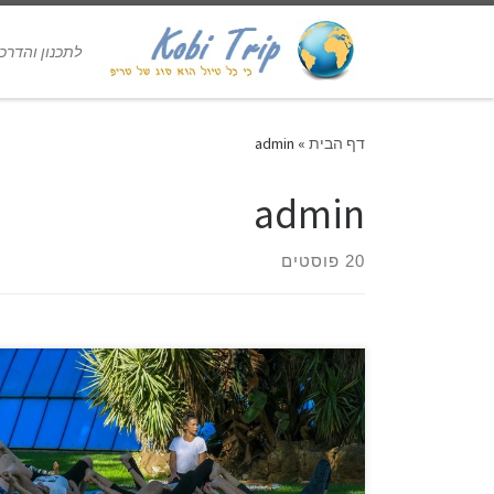
לתכנון והדרכת טיולים 
דף הבית
»
admin
admin
20 פוסטים
יוון, ערש התרבות האנושית, המיתולוגיה, התיאטרון,
השירה. מולדת המשחקים האולימפיים, ההערצה לגוף
האדם. ביוון העתיקה התפתחו הפילוסופיה, הרטוריקה
והדמוקרטיה. יוון היא ארץ יפיפייה, עם מטבח מקומי
מופלא, מוזיקה פותחת לבבות, פסיפס אנושי רב גוני