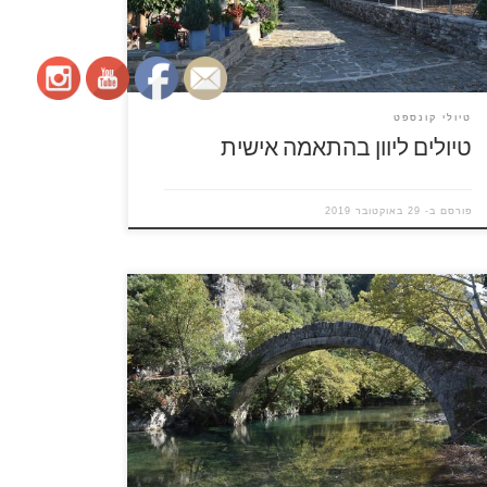
יתרון של לפנות לאנשים שכבר מכירים את היעד על
וריו הוא […]
טיולי קונספט
טיולים ליוון בהתאמה אישית
פורסם ב-
29 באוקטובר 2019
יזור זגוריה הנמצא בצפון יוון מורכב לתנועה מבחינה
אוגרפית, שרשרת הרים גבוהים מופרדים בעמקים
בים שזורמים בהם נחלים ונהרות. במאות הקודמות
הם הייתה התנועה ממקום למקום מושתתת על
גלות וחמורים נסללו שבילים שחיברו בין הכפרים
פזורים באיזור, חלק מהשבילים היו צרים לתנועת
דם עם חמור וחלקם קצת יותר רחבים למעבר […]