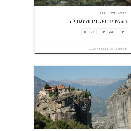
הבלוג שלי
כללי
הגשרים של מחוז זגוריה
יוון
צפון יוון
זגוריה
פורסם ב-
20 בנובמבר 2019
תייר המבקר באיזור מישורי תסליה שבמרכז יוון נגלה
מראה יוצא דופן. צוקים המזדקרים עד לגובה של 400
טר ועל חלקם ניצבים מבנים. מה הם אותם צוקים?
ה הם אותם מבנים? איך בנו אותם שם? ומה היא
ותה תופעת טבע ייחודית? הצוקים עצמם הם תופעה
יאולוגית מאוד ייחודית לאזור, הם נוצרו […]