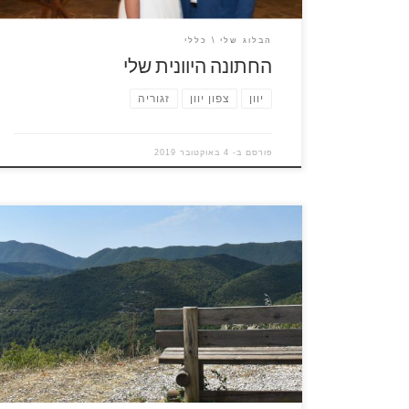
הבלוג שלי
כללי
החתונה היוונית שלי
יוון
צפון יוון
זגוריה
פורסם ב-
4 באוקטובר 2019
חבל זגוריה הוא אולי המקום הכי רחוק מיוון של האיים,
החבל והכפרים שבו הנקראים
"כפרי-זגוריה" (ZGOROCHORIA), אוסף של 45 כפרים
קטנים, מאכלסים כמה אלפי אנשים ומספרים סיפור
ייחודי ומעניין של חבל הארץ הזה. איזור זגוריה משתרע
על פני כ1000 קמ"ר, נמצא באיזור הצפון מערבי של יוון,
גובל בצידו הצפוני באלבניה, איזור הררי ביותר, מושלג
בחורף, מחורץ בערוצים עמוקים עם נחלים שזורמים
בהם […]