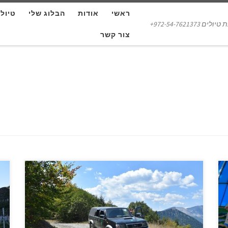
ראשי
אודות
הבלוג שלי
טיול
972-54-7621373+
צור קשר
כ
יוון מציעה למטיילים בה נקודת מבט שונות, אחת היותר
ל
מעניינות היא דרך השטח. בואו להכיר את יוון ההררית
ש
בטיול יחודי שאי אפשר לחוות אותו ברכב רגיל או ברכבי
ל
שטח "רכים", נסיעה בדרכים לא סלולות, ביקור בכפרים
ה