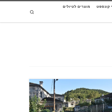
י קונספט
מוצרים לטיולים
דלג לתוכן
Search
שעולה לנו הרעיון לצאת לטיול משפחתי או קבוצתי
חו"ל מיד עולה השאלה…..מאיפה מתחילים? לאחר
קראנו קצת על היעד (או היעדים) אנחנו מתחילים
אסוף חומר לתוכן ומתחילים לבנות את המסלול,
עניין הוא שכמו כל דבר בחיים "אין חכם כבעל נסיון".