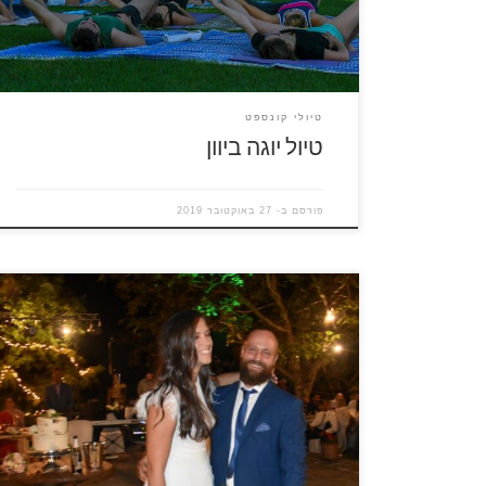
המתהדר בהכנסת אורחים ים תיכונית משובחת. אנחנו
אוהבים את יוון. מאד. שזירת תרגולי יוגה, ותנועה בכלל,
[…]
טיולי קונספט
טיול יוגה ביוון
פורסם ב-
27 באוקטובר 2019
שעת בין ערביים, התאריך 31 לאוגוסט, היום האחרון של
עונת התיירות, המקום פפיגו, כפר קטן באיזור זגוריה,
כל אנשי הכפר מתנצלים בפניי התיירים שעדיין נופשים
באיזור שעליהם להתפנות לאירוע מקומי, החתונה של
וולה ויאניס כל הכפר התמרק לקראת החתונה,
האורחים לבשו את מיטב מחלצותיהם ופנו תחילה אל
הכנסייה בכפר השכן […]