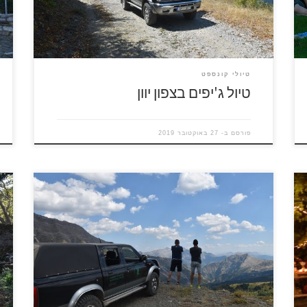
יחודיים שהזמן עצר בהם מלכת, מקומות שנראים
ה
אחרת בכל עונה של השנה, והכל בניחוח […]
ב
טיולי קונספט
טיול ג'יפים בצפון יוון
פורסם ב-
27 באוקטובר 2019
כל מי שיחפש ברשת "טיול ג'יפים בצפון יוון" יקבל המון
א
הצעות מהמון חברות, איך יודעים מה לבחור? איך
ג
יודעים מה מתאים להעדפות שלנו? ומה צפוי לנו בכל
ר
אחת מההצעות שנקבל? אנסה לעשות קצת סדר
ב
ולהסביר את ההבדלים בין ההצעות השונות. נתחיל
ע
ברכבים עצמם, רוב הטיולים שיציעו לכם ברשת הם
ה
ברכבים […]
א