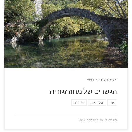
איזור זגוריה הנמצא בצפון יוון מורכב לתנועה מבחינה גאוגרפית,
שרשרת הרים גבוהים מופרדים בעמקים רבים שזורמים בהם נחלים
ונהרות. במאות הקודמות בהם הייתה התנועה ממקום למקום
מושתתת על עגלות וחמורים נסללו שבילים שחיברו בין הכפרים
הפזורים באיזור, חלק מהשבילים היו צרים לתנועת אדם עם חמור
וחלקם קצת יותר רחבים למעבר […]
הבלוג שלי
כללי
הגשרים של מחוז זגוריה
יוון
צפון יוון
זגוריה
פורסם ב-
20 בנובמבר 2019