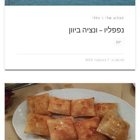
הבלוג שלי
כללי
נפפליו – ונציה ביוון
יוון
פורסם ב-
7 בנובמבר 2019
אחד הערבים יצאנו ארבעה מדריכים למסעדה באתונה, אחד
המדריכים העלה למחרת לפייסבוק פוסט עם תיאור הארוחה,
כשקראתי את הפוסט חוויתי את כל הערב שוב, מביא פה את
התיאור כלשונו "…….הערב הגיע ו 4 מדריכים רעבים עולים על
מונית בדרך למסעדה של אוכל בנוסח כרתים, אומרים שזה האוכל
היווני הכי טעים מכריז קובי רוימי ידידנו שאמון […]