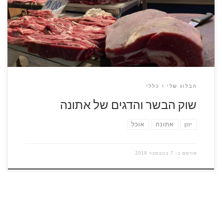
להציע. השוק עצמו נפתח כל יום בשעות שהחושך עדיין מכסה את
המרחב, אבל אין צורך להגיע אליו בשעות האלה. השוק פעיל עד
לשעות הצהריים ואז הוא מתרוקן אט […]
הבלוג שלי
כללי
שוק הבשר והדגים של אתונה
יוון
אתונה
אוכל
פורסם ב-
7 בנובמבר 2019