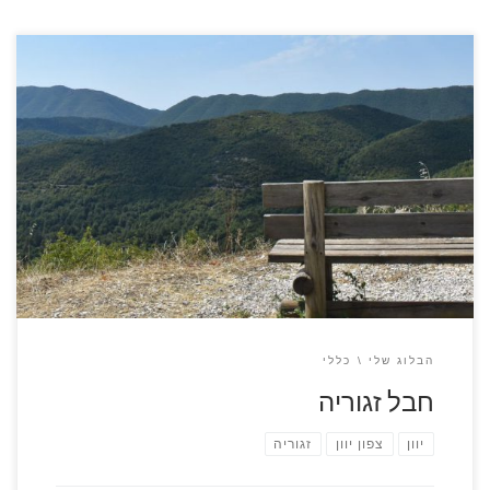
חבל זגוריה הוא אולי המקום הכי רחוק מיוון של האיים, החבל
והכפרים שבו הנקראים "כפרי-זגוריה" (ZGOROCHORIA), אוסף של
45 כפרים קטנים, מאכלסים כמה אלפי אנשים ומספרים סיפור
ייחודי ומעניין של חבל הארץ הזה. איזור זגוריה משתרע על פני
כ1000 קמ"ר, נמצא באיזור הצפון מערבי של יוון, גובל בצידו הצפוני
באלבניה, איזור הררי ביותר, מושלג בחורף, מחורץ בערוצים עמוקים
עם נחלים שזורמים בהם […]
הבלוג שלי
כללי
חבל זגוריה
יוון
צפון יוון
זגוריה