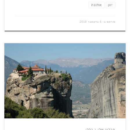
יוון
אתונה
פורסם ב-
4 בדצמבר 2019
לתייר המבקר באיזור מישורי תסליה שבמרכז יוון נגלה מראה יוצא
דופן. צוקים המזדקרים עד לגובה של 400 מטר ועל חלקם ניצבים
מבנים. מה הם אותם צוקים? מה הם אותם מבנים? איך בנו אותם
שם? ומה היא אותה תופעת טבע ייחודית? הצוקים עצמם הם
תופעה גיאולוגית מאוד ייחודית לאזור, הם נוצרו […]
הבלוג שלי
כללי