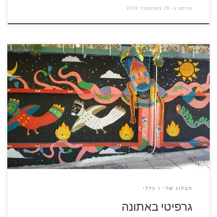
פורסם ב-
28 בספטמבר 2019
המטייל ברחובות אתונה – וגם ברחובות ערים אחרות ביוון – נחשף
לכמות גדולה ביותר של גרפיטי על הקירות, חלק מהגרפיטי ציורי
וחלק במילים. הגרפיטי באתונה קיים עוד מימי המחאות כנגד שלטון
החונטה הצבאית. בשנות השבעים נצבעו קירות המדינה בססמאות
נגד הצבא ובעד חזרה לדמוקרטיה ולבחירות חופשיות, החלק הציורי
התרחב בהתאם […]
הבלוג שלי
כללי
גרפיטי באתונה