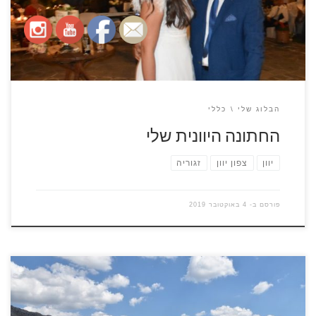
החתונה, האורחים לבשו את מיטב מחלצותיהם ופנו תחילה אל
הכנסייה בכפר השכן […]
הבלוג שלי
כללי
החתונה היוונית שלי
יוון
צפון יוון
זגוריה
פורסם ב-
4 באוקטובר 2019
כל מי שיחפש ברשת "טיול ג'יפים בצפון יוון" יקבל המון הצעות