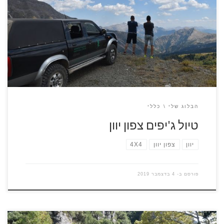
מהמון חברות, איך יודעים מה לבחור? איך יודעים מה מתאים
להעדפות שלנו? ומה צפוי לנו בכל אחת מההצעות שנקבל? אנסה
לעשות קצת סדר ולהסביר את ההבדלים בין ההצעות השונות.
נתחיל ברכבים עצמם, רוב הטיולים שיציעו לכם ברשת הם ברכבים
[…]
הבלוג שלי
כללי
טיול ג'יפים צפון יוון
יוון
צפון יוון
4X4
פורסם ב-
4 בדצמבר 2019