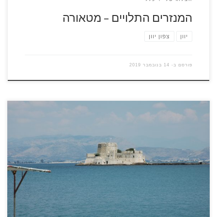
המנזרים התלויים – מטאורה
יוון
צפון יוון
פורסם ב-
14 בנובמבר 2019
באחד מהביקורים שלי בננפליו מדריך טיולים ותיק שהיה עימי
הצהיר "נפפליו היא העיר היבשתית הכי יפה ביוון", באותו הרגע נפל
לי האסימון, המשפט שלו תיאר במדוייק את מה שעובר לי בראש כל
פעם שאני נכנס בשערי העיר. נפפליו היא מאותן ערים שאינך יכול
להשאר אדיש אליהן, הרחובות העתיקים מספרים סיפורים […]